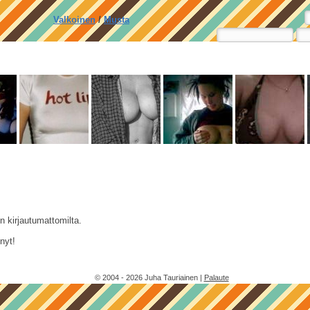
Valkoinen
/
Musta
n kirjautumattomilta.
nyt!
© 2004 - 2026 Juha Tauriainen |
Palaute