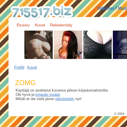
Valkoinen
/
Must
Etusivu
Kuvat
Rekisteröidy
Profiili
Kuvat
ZOMG
Käyttäjä on asettanut kuvansa piiloon kirjautumattomilta.
Ole hyvä ja
kirjaudu sisään
Mikäli et ole vielä jäsen
rekisteröidy
nyt!
© 2004 -