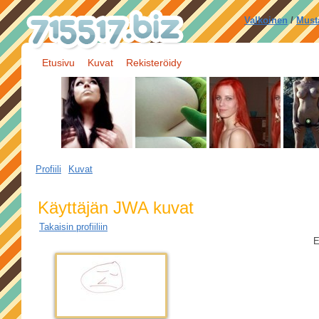
Valkoinen
/
Must
Etusivu
Kuvat
Rekisteröidy
Profiili
Kuvat
Käyttäjän JWA kuvat
Takaisin profiiliin
E