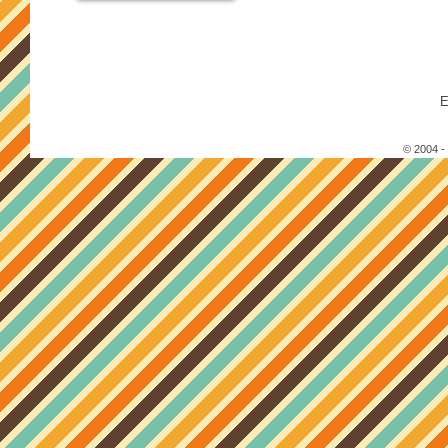
E
© 2004 -