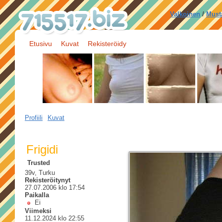
Valkoinen
/
Must
Etusivu
Kuvat
Rekisteröidy
Profiili
Kuvat
Frigidi
Trusted
39v, Turku
Rekisteröitynyt
27.07.2006 klo 17:54
Paikalla
Ei
Viimeksi
11.12.2024 klo 22:55