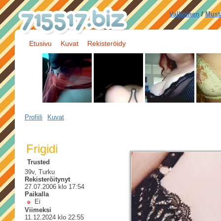
Valkoinen
/
Must
Etusivu
Kuvat
Rekisteröidy
Profiili
Kuvat
Frigidi
Trusted
39v, Turku
Rekisteröitynyt
27.07.2006 klo 17:54
Paikalla
Ei
Viimeksi
11.12.2024 klo 22:55