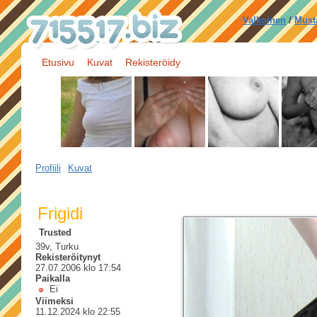
Valkoinen
/
Must
Etusivu
Kuvat
Rekisteröidy
Profiili
Kuvat
Frigidi
Trusted
39v, Turku
Rekisteröitynyt
27.07.2006 klo 17:54
Paikalla
Ei
Viimeksi
11.12.2024 klo 22:55