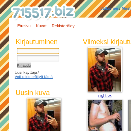
Valkoinen
/
Must
Etusivu
Kuvat
Rekisteröidy
Kirjautuminen
Viimeksi kirjau
Uusi käyttäjä?
Voit rekisteröityä tästä
Uusin kuva
nightfox