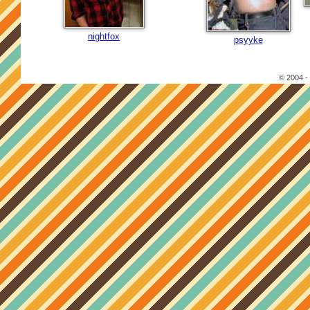
nightfox
psyyke
© 2004 -